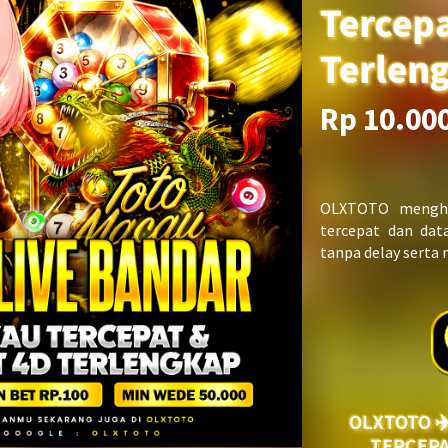
Tercepa
Terlen
Rp 10.00
Translation
Translation
missing:
missing:
en.products.genera
en.products.genera
OLXTOTO menghad
tercepat dan dat
tanpa delay serta 
OLXTOTO ✈
TERCEPA