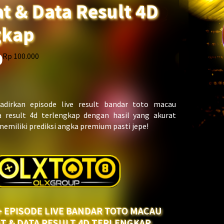
t & Data Result 4D
gkap
0
Rp 100.000
l.regular_price
l.sale_price
irkan episode live result bandar toto macau
a result 4d terlengkap dengan hasil yang akurat
memiliki prediksi angka premium pasti jepe!
️ EPISODE LIVE BANDAR TOTO MACAU
T & DATA RESULT 4D TERLENGKAP