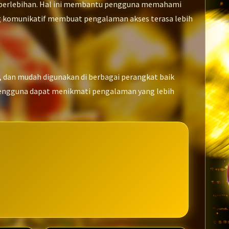
ak berlebihan. Hal ini membantu pengguna memahami
ng komunikatif membuat pengalaman akses terasa lebih
 dan mudah digunakan di berbagai perangkat baik
pengguna dapat menikmati pengalaman yang lebih