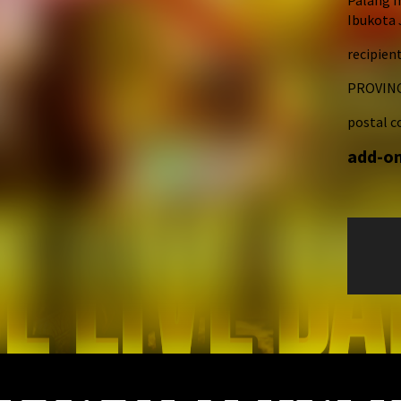
Palang m
Ibukota 
recipie
PROVIN
postal c
add-on