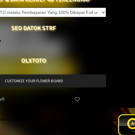
SEO DATOK STRF
OLXTOTO
CUSTOMIZE YOUR FLOWER BOARD
Wishlist
dded to your cart