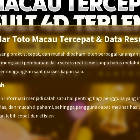
ar Toto Macau Tercepat & Data Res
ng praktis, cepat, dan mudah dipahami oleh berbagai kalangan p
engikuti pembaruan data secara real-time tanpa harus melalui 
membingungkan saat diakses kapan saja.
ah
an informasi menjadi salah satu hal penting bagi pengguna yang 
as, dan mudah dipahami, sehingga pengguna dapat melihat hasil
lebih cepat dan efisien.