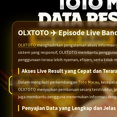
OLXTOTO ✈️ Episode Live Band
OLXTOTO
menghadirkan pengalaman akses informasi ya
sistem yang responsif, OLXTOTO membantu pengguna m
penggunaan terasa lebih nyaman, efisien, serta tidak 
Akses Live Result yang Cepat dan Terar
Dalam mengikuti perkembangan
Toto Macau
, kecepat
OLXTOTO menyajikan pembaruan secara terstruktur, jel
juga membantu pengguna menemukan informasi dengan 
Penyajian Data yang Lengkap dan Jelas