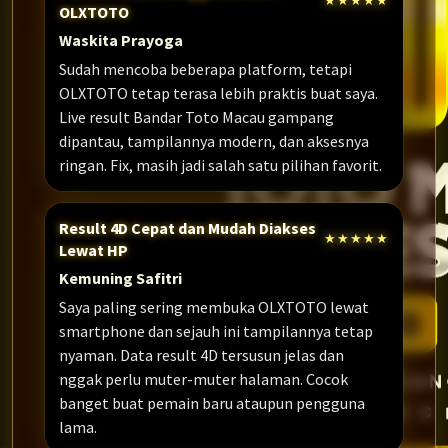
★★★★★
OLXTOTO
Waskita Prayoga
Sudah mencoba beberapa platform, tetapi
OLXTOTO tetap terasa lebih praktis buat saya.
Live result Bandar Toto Macau gampang
dipantau, tampilannya modern, dan aksesnya
ringan. Fix, masih jadi salah satu pilihan favorit.
Result 4D Cepat dan Mudah Diakses
★★★★★
Lewat HP
Kemuning Safitri
Saya paling sering membuka OLXTOTO lewat
smartphone dan sejauh ini tampilannya tetap
nyaman. Data result 4D tersusun jelas dan
nggak perlu muter-muter halaman. Cocok
banget buat pemain baru ataupun pengguna
lama.