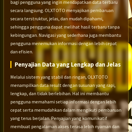
bagi pengguna yang ingin mendapatkan data terbaru
secara langsung. OLXTOTO menyajikan pembaruan
secara terstruktur, jelas, dan mudah dipahami,
sehingga pengguna dapat melihat hasil terbaru tanpa
kebingungan. Navigasi yang sederhana juga membantu
pengguna menemukan informasi dengan lebih cepat
dan efisien.
Penyajian Data yang Lengkap dan Jelas
Melalui sistem yang stabil dan ringan, OLXTOTO
menampilkan data result dengan susunan yang rapi,
lengkap, dan tidak berlebihan. Hal ini membantu
pengguna memahami setiap informasi dengan lebih
cepat serta memudahkan dalam mengikuti pembaruan
yang terus berjalan. Penyajian yang komunikatif
membuat pengalaman akses terasa lebih nyaman dan