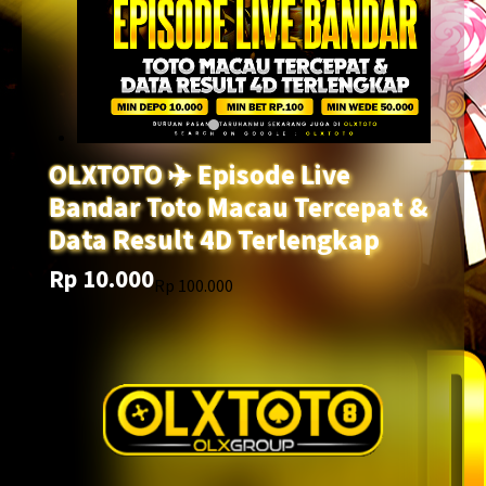
OLXTOTO ✈️ Episode Live
Bandar Toto Macau Tercepat &
Data Result 4D Terlengkap
Rp 10.000
Translation
Translation
Rp 100.000
missing:
missing:
en.products.general.regular_price
en.products.general.sale_price