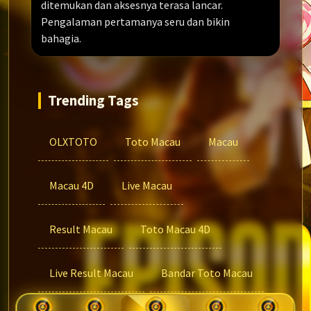
ditemukan dan aksesnya terasa lancar.
Pengalaman pertamanya seru dan bikin
bahagia.
Trending Tags
OLXTOTO
Toto Macau
Macau
Macau 4D
Live Macau
Result Macau
Toto Macau 4D
Live Result Macau
Bandar Toto Macau