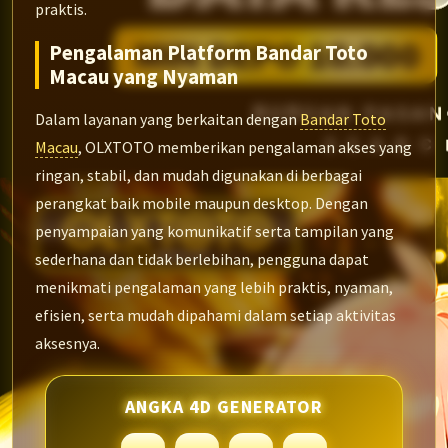
praktis.
Pengalaman Platform Bandar Toto
Macau yang Nyaman
Dalam layanan yang berkaitan dengan
Bandar Toto
Macau
, OLXTOTO memberikan pengalaman akses yang
ringan, stabil, dan mudah digunakan di berbagai
perangkat baik mobile maupun desktop. Dengan
penyampaian yang komunikatif serta tampilan yang
sederhana dan tidak berlebihan, pengguna dapat
menikmati pengalaman yang lebih praktis, nyaman,
efisien, serta mudah dipahami dalam setiap aktivitas
aksesnya.
ANGKA 4D GENERATOR