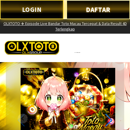
LOGIN
DAFTAR
OLXTOTO ✈️ Episode Live Bandar Toto Macau Tercepat & Data Result 4D
Terlengkap