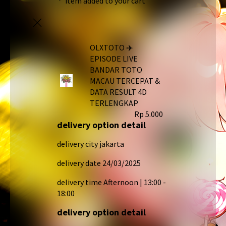
item added to your cart
OLXTOTO ✈️
EPISODE LIVE
BANDAR TOTO
MACAU TERCEPAT &
DATA RESULT 4D
TERLENGKAP
Rp 5.000
delivery option detail
delivery city
jakarta
delivery date
24/03/2025
delivery time
Afternoon | 13:00 -
18:00
delivery option detail