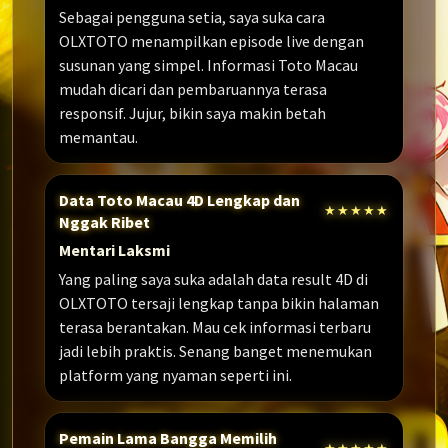
Sebagai pengguna setia, saya suka cara
OLXTOTO menampilkan episode live dengan
susunan yang simpel. Informasi Toto Macau
mudah dicari dan pembaruannya terasa
responsif. Jujur, bikin saya makin betah
memantau.
Data Toto Macau 4D Lengkap dan
★★★★★
Nggak Ribet
Mentari Laksmi
Yang paling saya suka adalah data result 4D di
OLXTOTO tersaji lengkap tanpa bikin halaman
terasa berantakan. Mau cek informasi terbaru
jadi lebih praktis. Senang banget menemukan
platform yang nyaman seperti ini.
Pemain Lama Bangga Memilih