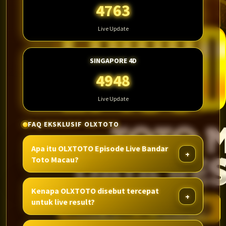
4763
Live Update
SINGAPORE 4D
4948
Live Update
FAQ EKSKLUSIF OLXTOTO
Apa itu OLXTOTO Episode Live Bandar
Toto Macau?
Kenapa OLXTOTO disebut tercepat
untuk live result?