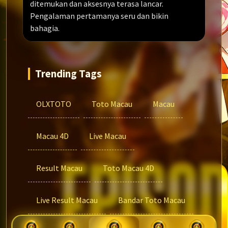
ditemukan dan aksesnya terasa lancar.
Pengalaman pertamanya seru dan bikin
bahagia.
Trending Tags
OLXTOTO
Toto Macau
Macau
Macau 4D
Live Macau
Result Macau
Toto Macau 4D
Live Result Macau
Bandar Toto Macau